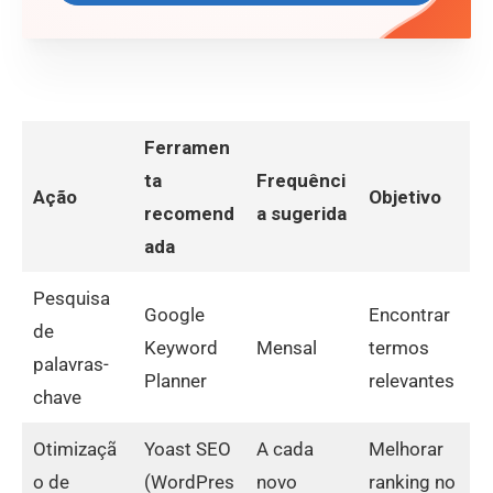
Ferramen
ta
Frequênci
Ação
Objetivo
recomend
a sugerida
ada
Pesquisa
Google
Encontrar
de
Keyword
Mensal
termos
palavras-
Planner
relevantes
chave
Otimizaçã
Yoast SEO
A cada
Melhorar
o de
(WordPres
novo
ranking no