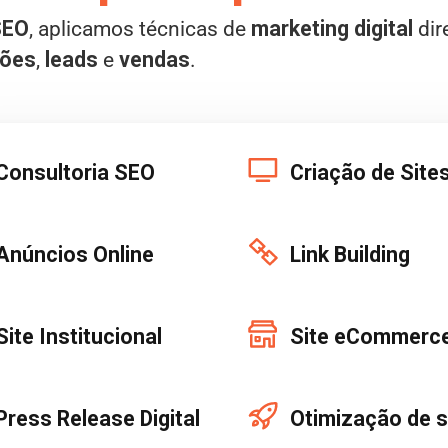
SEO
, aplicamos técnicas de
marketing digital
dir
sões
,
leads
e
vendas
.
Consultoria SEO
Criação de Site
Anúncios Online
Link Building
Site Institucional
Site eCommerc
Press Release Digital
Otimização de s