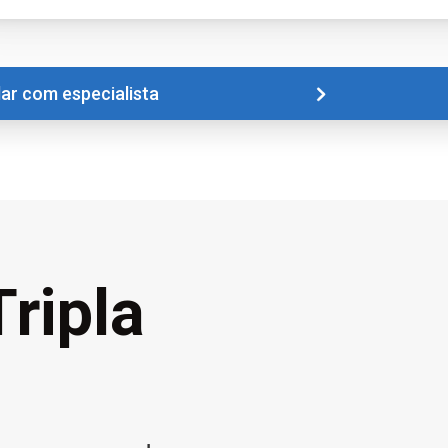
lar com especialista
Tripla
e