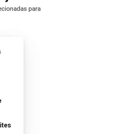
ecionadas para
s
e
ites