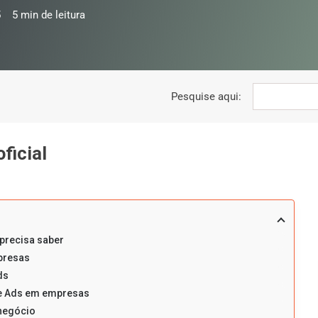
5
5
min de leitura
Pesquise aqui:
ficial
precisa saber
presas
ds
le Ads em empresas
negócio