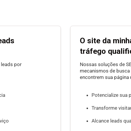
leads
O site da min
tráfego qualif
 leads por
Nossas soluções de SE
mecanismos de busca p
encontrem sua página 
cia
Potencialize sua 
Transforme visit
viço
Alcance leads qua