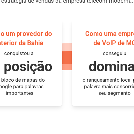
estratégia de vendas da empresa telecom moderna.
o um provedor do
Como uma empr
nterior da Bahia
de VoIP de M
conquistou a
conseguiu
 posição
domina
 bloco de mapas do
o ranqueamento local 
oogle para palavras
palavra mais concorri
importantes
seu segmento