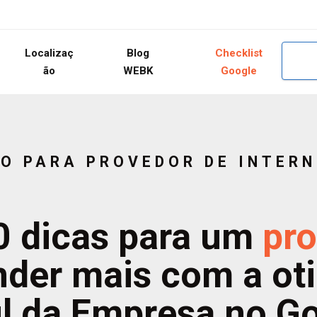
Localizaç
Blog
Checklist
ão
WEBK
Google
O PARA PROVEDOR DE INTER
0 dicas para um
pro
der mais com a ot
il da Empresa no G