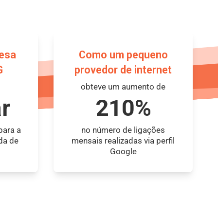
esa
Como um pequeno
G
provedor de internet
obteve um aumento de
r
210%
para a
no número de ligações
da de
mensais realizadas via perfil
Google