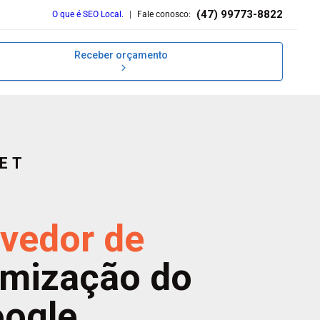
(47) 99773-8822
O que é SEO Local.
|
Fale conosco:
Receber orçamento
NET
vedor de
imização do
oogle