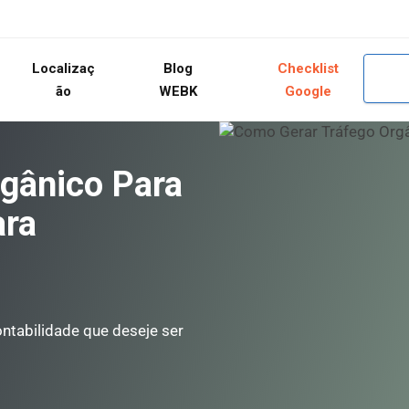
Localizaç
Blog
Checklist
ão
WEBK
Google
gânico Para
ara
ontabilidade que deseje ser