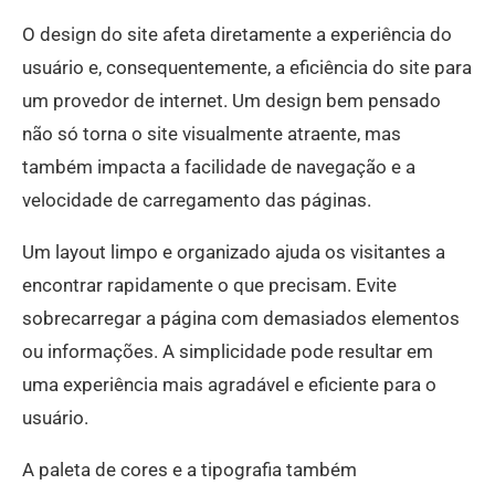
O design do site afeta diretamente a experiência do
usuário e, consequentemente, a eficiência do site para
um provedor de internet. Um design bem pensado
não só torna o site visualmente atraente, mas
também impacta a facilidade de navegação e a
velocidade de carregamento das páginas.
Um layout limpo e organizado ajuda os visitantes a
encontrar rapidamente o que precisam. Evite
sobrecarregar a página com demasiados elementos
ou informações. A simplicidade pode resultar em
uma experiência mais agradável e eficiente para o
usuário.
A paleta de cores e a tipografia também