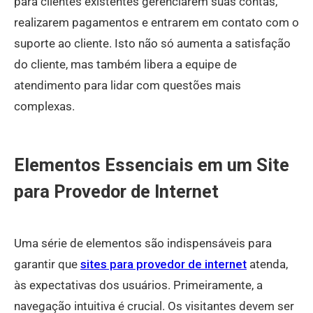
para clientes existentes gerenciarem suas contas,
realizarem pagamentos e entrarem em contato com o
suporte ao cliente. Isto não só aumenta a satisfação
do cliente, mas também libera a equipe de
atendimento para lidar com questões mais
complexas.
Elementos Essenciais em um Site
para Provedor de Internet
Uma série de elementos são indispensáveis para
garantir que
sites para provedor de internet
atenda,
às expectativas dos usuários. Primeiramente, a
navegação intuitiva é crucial. Os visitantes devem ser