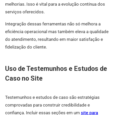
melhorias. Isso é vital para a evolução contínua dos
serviços oferecidos.
Integração dessas ferramentas não só melhora a
eficiência operacional mas também eleva a qualidade
do atendimento, resultando em maior satisfação e
fidelização do cliente.
Uso de Testemunhos e Estudos de
Caso no Site
Testemunhos e estudos de caso são estratégias
comprovadas para construir credibilidade e
confiança. Incluir essas seções em um
site para