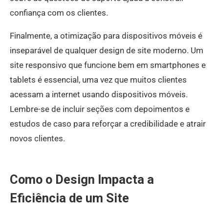
confiança com os clientes.
Finalmente, a otimização para dispositivos móveis é
inseparável de qualquer design de site moderno. Um
site responsivo que funcione bem em smartphones e
tablets é essencial, uma vez que muitos clientes
acessam a internet usando dispositivos móveis.
Lembre-se de incluir seções com depoimentos e
estudos de caso para reforçar a credibilidade e atrair
novos clientes.
Como o Design Impacta a
Eficiência de um Site