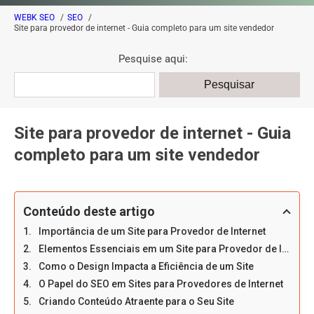
WEBK SEO
SEO
Site para provedor de internet - Guia completo para um site vendedor
Pesquise aqui:
Site para provedor de internet - Guia
completo para um site vendedor
Conteúdo deste artigo
Importância de um Site para Provedor de Internet
Elementos Essenciais em um Site para Provedor de Internet
Como o Design Impacta a Eficiência de um Site
O Papel do SEO em Sites para Provedores de Internet
Criando Conteúdo Atraente para o Seu Site