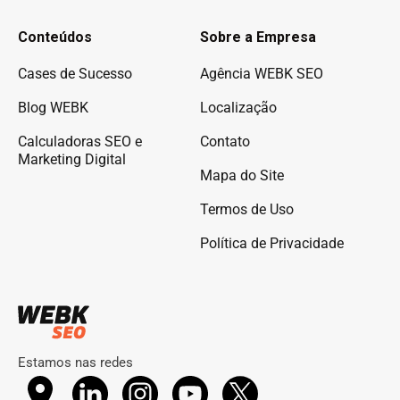
Conteúdos
Sobre a Empresa
Cases de Sucesso
Agência WEBK SEO
Blog WEBK
Localização
Calculadoras SEO e
Contato
Marketing Digital
Mapa do Site
Termos de Uso
Política de Privacidade
Estamos nas redes