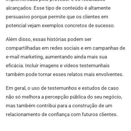
alcançados. Esse tipo de conteúdo é altamente
persuasivo porque permite que os clientes em
potencial vejam exemplos concretos de sucesso.
Além disso, essas histórias podem ser
compartilhadas em redes sociais e em campanhas de
e-mail marketing, aumentando ainda mais sua
eficácia. Incluir imagens e vídeos testemunhais
também pode tornar esses relatos mais envolventes.
Em geral, o uso de testemunhos e estudos de caso
não só melhora a percepção pública do seu negócio,
mas também contribui para a construção de um
relacionamento de confiança com futuros clientes.