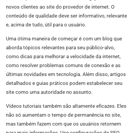
novos clientes ao site do provedor de internet. O
conteúdo de qualidade deve ser informativo, relevante
e, acima de tudo, útil para o usuário.
Uma ótima maneira de começar é com um blog que
aborda tópicos relevantes para seu público-alvo,
como dicas para melhorar a velocidade da internet,
como resolver problemas comuns de conexão e as
últimas novidades em tecnologia. Além disso, artigos
detalhados e guias práticos podem estabelecer seu
site como uma autoridade no assunto.
Vídeos tutoriais também são altamente eficazes. Eles
não só aumentam o tempo de permanência no site,
mas também fazem com que os usuários retornem
para mais informações. Use configurações de SEO