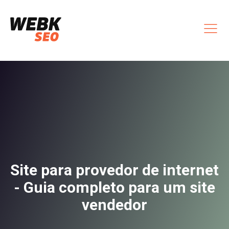
Site para provedor de internet
- Guia completo para um site
vendedor