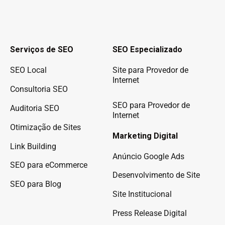
Serviços de SEO
SEO Especializado
SEO Local
Site para Provedor de
Internet
Consultoria SEO
SEO para Provedor de
Auditoria SEO
Internet
Otimização de Sites
Marketing Digital
Link Building
Anúncio Google Ads
SEO para eCommerce
Desenvolvimento de Site
SEO para Blog
Site Institucional
Press Release Digital