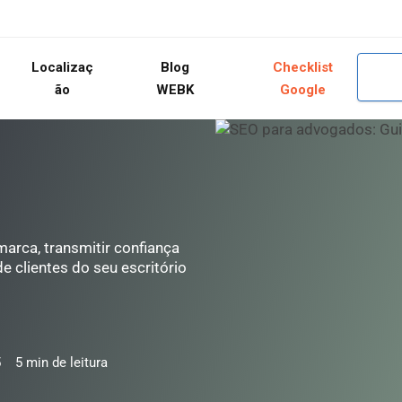
Localizaç
Blog
Checklist
ão
WEBK
Google
rca, transmitir confiança
e clientes do seu escritório
5
5
min de leitura