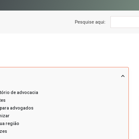
Pesquise aqui:
tório de advocacia
tes
 para advogados
mizar
ua região
azes