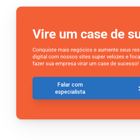
Vire um case de s
Conquiste mais negócios e aumente seus res
digital com nossos sites super velozes e f
fazer sua empresa virar um case de sucesso!
Falar com
especialista