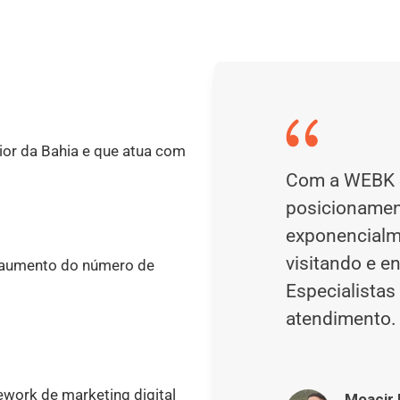
ior da Bahia e que atua com
Com a WEBK S
posicionamen
exponencialme
visitando e e
 aumento do número de
Especialista
atendimento.
work de marketing digital
Moacir